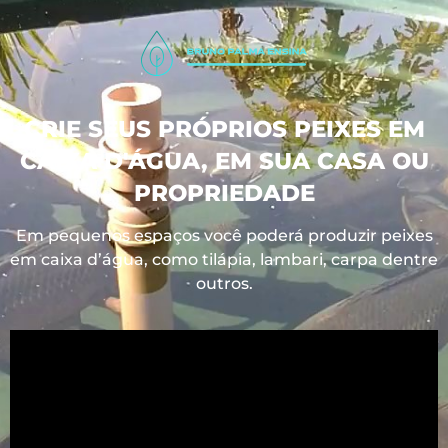
CRIE SEUS PRÓPRIOS PEIXES EM
CAIXA D'ÁGUA, EM SUA CASA OU
PROPRIEDADE
Em pequenos espaços você poderá produzir peixes
em caixa d’água, como tilápia, lambari, carpa dentre
outros.