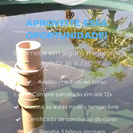
APROVEITE ESSA
OPORTUNIDADE!
E comece em alguns minutos a
assistir as aulas!
Acesso imediato ao curso
Compre parcelado em até 12x
Assista as aulas no seu tempo livre
Certificado de conclusão do curso
Receba 3 bônus incríveis