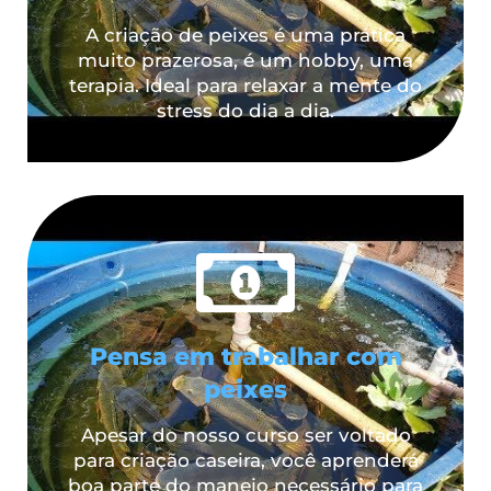
A criação de peixes é uma prática
muito prazerosa, é um hobby, uma
terapia. Ideal para relaxar a mente do
stress do dia a dia.
Pensa em trabalhar com
peixes
Apesar do nosso curso ser voltado
para criação caseira, você aprenderá
boa parte do manejo necessário para