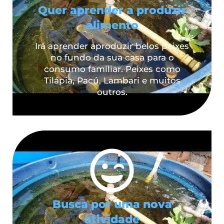
Quer aprender a produzir
alimento
Irá aprender aproduzir belos peixes
no fundo da sua casa para o
consumo familiar. Peixes como
Tilápia, Pacú, Lambari e muitos
outros.
Busca por uma nova
atividade